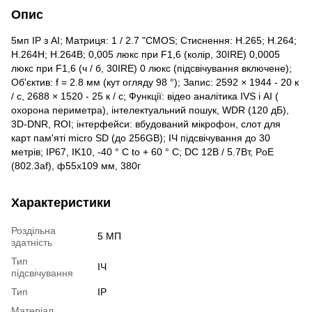
Опис
5мп IP з AI; Матриця: 1 / 2.7 "CMOS; Стиснення: H.265; H.264;
H.264H; H.264B; 0,005 люкс при F1,6 (колір, 30IRE) 0,0005
люкс при F1,6 (ч / б, 30IRE) 0 люкс (підсвічування включене);
Об'єктив: f = 2.8 мм (кут огляду 98 °); Запис: 2592 × 1944 - 20 к
/ с, 2688 × 1520 - 25 к / с; Функції: відео аналітика IVS і AI (
охорона периметра), інтелектуальний пошук, WDR (120 дБ),
3D-DNR, ROI; інтерфейси: вбудований мікрофон, слот для
карт пам'яті micro SD (до 256GB); ІЧ підсвічування до 30
метрів; IP67, IK10, -40 ° C to + 60 ° C; DC 12В / 5.7Вт, PoE
(802.3af), ф55х109 мм, 380г
Характеристики
Роздільна
5 МП
здатність
Тип
ІЧ
підсвічування
Тип
IP
Матеріал