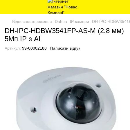
Відеоспостереження
Dahua
IP-камери
DH-IPC-HDBW3541FP
DH-IPC-HDBW3541FP-AS-M (2.8 мм)
5Мп IP з AI
Артикул:
99-00002188
Написати відгук