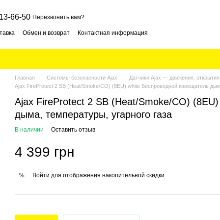
13-66-50
Перезвонить вам?
тавка
Обмен и возврат
Контактная информация
Главная
Системы безопасности Ajax
Датчики Ajax — движения, открытия
Ajax FireProtect 2 SB (Heat/Smoke/CO) (8EU) white Беспроводной извещатель дым
Ajax FireProtect 2 SB (Heat/Smoke/CO) (8EU
дыма, температуры, угарного газа
В наличии
Оставить отзыв
4 399 грн
Войти
для отображения накопительной скидки
%