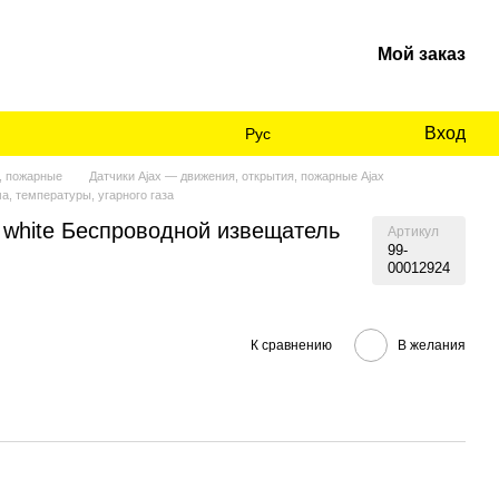
Мой заказ
Вход
Рус
, пожарные
Датчики Ajax — движения, открытия, пожарные Ajax
а, температуры, угарного газа
) white Беспроводной извещатель
Артикул
99-
00012924
К сравнению
В желания