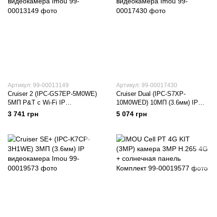
Артикул: 99-00013149
Артикул: 99-00017430
Cruiser 2 (IPC-GS7EP-5M0WE)
Cruiser Dual (IPC-S7XP-
5МП P&T с Wi-Fi IP
10M0WED) 10МП (3.6мм) IP
видеокамера Imou
видеокамера Imou
3 741 грн
5 074 грн