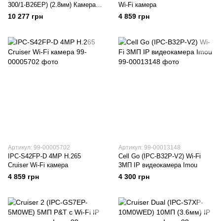
300/1-B26EP) (2.8мм) Камера с
Wi-Fi камера
базовой станцией
10 277 грн
4 859 грн
Артикул: 99-00005702
Артикул: 99-00013148
IPC-S42FP-D 4MP H.265
Cell Go (IPC-B32P-V2) Wi-Fi
Cruiser Wi-Fi камера
3МП IP видеокамера Imou
4 859 грн
4 300 грн