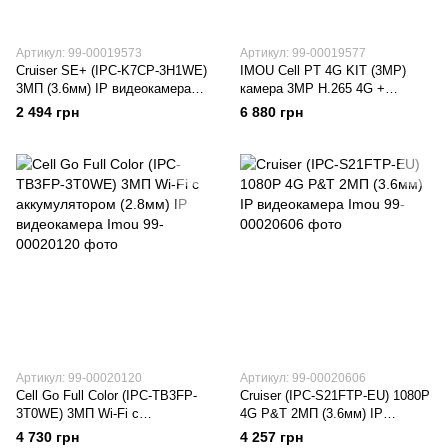
Артикул: 99-00019573
Артикул: 99-00019577
Cruiser SE+ (IPC-K7CP-3H1WE)
IMOU Cell PT 4G KIT (3MP)
3МП (3.6мм) IP видеокамера
камера 3MP H.265 4G +
Imou
солнечная панель Комплект
2 494 грн
6 880 грн
Артикул: 99-00020120
Артикул: 99-00020606
Cell Go Full Color (IPC-TB3FP-
Cruiser (IPC-S21FTP-EU) 1080P
3T0WE) 3МП Wi-Fi с
4G P&T 2МП (3.6мм) IP
аккумулятором (2.8мм) IP
видеокамера Imou
4 730 грн
4 257 грн