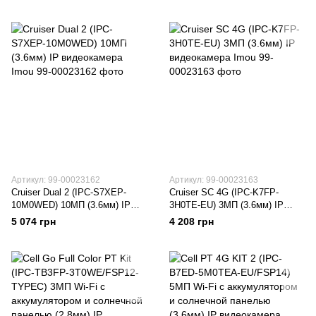
видеокамера Imou
Артикул: 99-00023162
Артикул: 99-00023163
Cruiser Dual 2 (IPC-S7XEP-
Cruiser SC 4G (IPC-K7FP-
10M0WED) 10МП (3.6мм) IP
3H0TE-EU) 3МП (3.6мм) IP
видеокамера Imou
видеокамера Imou
5 074 грн
4 208 грн