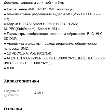
Доступны варианты с линзой 4 и 6мм
● Разрешение 4МП, 1/2.8" CMOS-матрица;
● Максимальное разрешение видео 4 МП (2560 × 1440) – 25
к\с;
● Кодеки H.264B; Smart H.265+; H.264; H.265;
MJPEG(SubStream); Smart H.264+;
● Параметры изображения: поворот изображения, BLC, HLC,
3D DNR;
● Аналитика и алармы: проход; вторжение; обнаружение
человека; SMD;
● 12 VDC/1.5 A; PoE (802.3af);
● ATEX: EN 60079-0/EN 60079-1/EN60079-31, IECE: IEC 60079-
0/IEC 60079-1/IEC 60079-31;
● IP68
Характеристики
Роздільна
4 МП
здатність
Отзывы