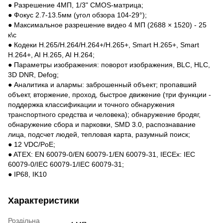
● Разрешение 4МП, 1/3" CMOS-матрица;
● Фокус 2.7-13.5мм (угол обзора 104-29°);
● Максимальное разрешение видео 4 МП (2688 × 1520) - 25
к\с
● Кодеки H.265/H.264/H.264+/H.265+, Smart H.265+, Smart
H.264+, AI H.265, AI H.264;
● Параметры изображения: поворот изображения, BLC, HLC,
3D DNR, Defog;
● Аналитика и алармы: заброшенный объект; пропавший
объект, вторжение, проход, быстрое движение (три функции -
поддержка классификации и точного обнаружения
транспортного средства и человека); обнаружение бродяг,
обнаружение сбора и парковки, SMD 3.0, распознавание
лица, подсчет людей, тепловая карта, разумный поиск;
● 12 VDC/PoE;
● ATEX: EN 60079-0/EN 60079-1/EN 60079-31, IECEx: IEC
60079-0/IEC 60079-1/IEC 60079-31;
● IP68, IK10
Характеристики
Роздільна