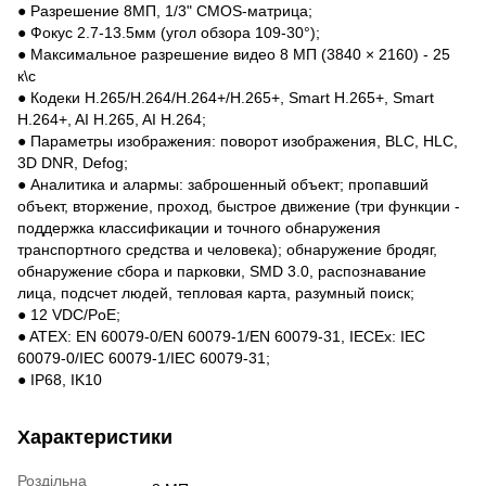
● Разрешение 8МП, 1/3" CMOS-матрица;
● Фокус 2.7-13.5мм (угол обзора 109-30°);
● Максимальное разрешение видео 8 МП (3840 × 2160) - 25
к\с
● Кодеки H.265/H.264/H.264+/H.265+, Smart H.265+, Smart
H.264+, AI H.265, AI H.264;
● Параметры изображения: поворот изображения, BLC, HLC,
3D DNR, Defog;
● Аналитика и алармы: заброшенный объект; пропавший
объект, вторжение, проход, быстрое движение (три функции -
поддержка классификации и точного обнаружения
транспортного средства и человека); обнаружение бродяг,
обнаружение сбора и парковки, SMD 3.0, распознавание
лица, подсчет людей, тепловая карта, разумный поиск;
● 12 VDC/PoE;
● ATEX: EN 60079-0/EN 60079-1/EN 60079-31, IECEx: IEC
60079-0/IEC 60079-1/IEC 60079-31;
● IP68, IK10
Характеристики
Роздільна