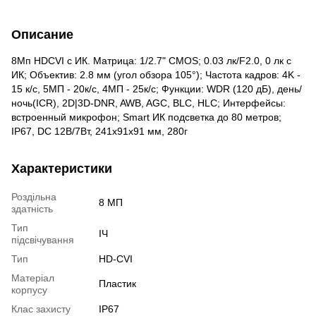
Описание
8Мп HDCVI с ИК. Матрица: 1/2.7" CMOS; 0.03 лк/F2.0, 0 лк с
ИК; Объектив: 2.8 мм (угол обзора 105°); Частота кадров: 4K -
15 к/с, 5МП - 20к/с, 4МП - 25к/с; Функции: WDR (120 дБ), день/
ночь(ICR), 2D|3D-DNR, AWB, AGC, BLC, HLC; Интерфейсы:
встроенный микрофон; Smart ИК подсветка до 80 метров;
IP67, DC 12В/7Вт, 241x91x91 мм, 280г
Характеристики
Роздільна
8 МП
здатність
Тип
ІЧ
підсвічування
Тип
HD-CVI
Матеріал
Пластик
корпусу
Клас захисту
IP67