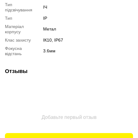
Тип
ІЧ
підсвічування
Тип
IP
Матеріал
Метал
корпусу
Клас захисту
ІК10, IP67
Фокусна
3.6мм
відстань
Отзывы
Добавьте первый отзыв