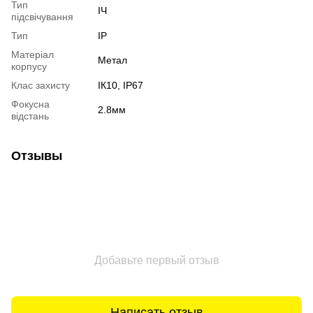
Тип
ІЧ
підсвічування
Тип
IP
Матеріал
Метал
корпусу
Клас захисту
ІК10, IP67
Фокусна
2.8мм
відстань
Отзывы
Добавьте первый отзыв
Написать отзыв