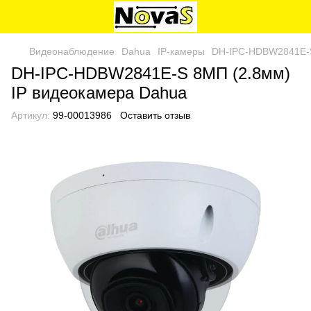
Видеонаблюдение
Dahua
IP-камеры
DH-IPC-HDBW2841E-S
DH-IPC-HDBW2841E-S 8МП (2.8мм)
IP видеокамера Dahua
Артикул:
99-00013986
Оставить отзыв