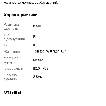
количества ложных срабатываний.
Характеристики
Роздільна
8 МП
здатність
Тип
ІЧ
підсвічування
Тип
IP
Живлення
12В DС;PoE (802.3af)
Матеріал
Метал
корпусу
Клас захисту
ІК10, IP67
Фокусна
2.8мм
відстань
Отзывы