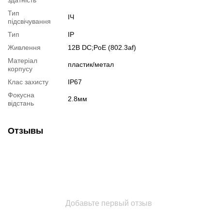
Тип
ІЧ
підсвічування
Тип
IP
Живлення
12В DС;PoE (802.3af)
Матеріал
пластик/метал
корпусу
Клас захисту
IP67
Фокусна
2.8мм
відстань
Отзывы
Добавьте первый отзыв