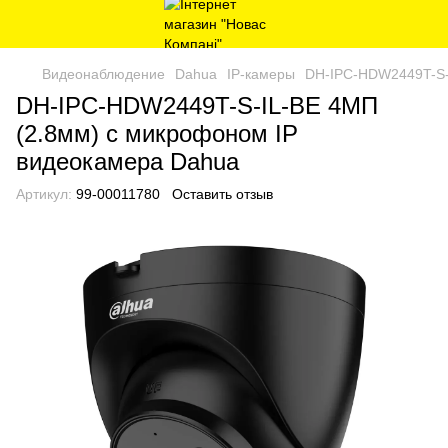
Видеонаблюдение
Dahua
IP-камеры
DH-IPC-HDW2449T-S-
DH-IPC-HDW2449T-S-IL-BE 4МП
(2.8мм) с микрофоном IP
видеокамера Dahua
Артикул:
99-00011780
Оставить отзыв