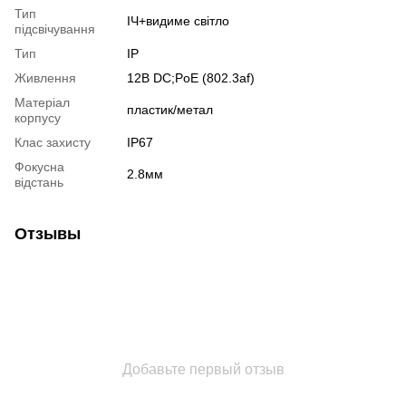
Тип
ІЧ+видиме світло
підсвічування
Тип
IP
Живлення
12В DС;PoE (802.3af)
Матеріал
пластик/метал
корпусу
Клас захисту
IP67
Фокусна
2.8мм
відстань
Отзывы
Добавьте первый отзыв