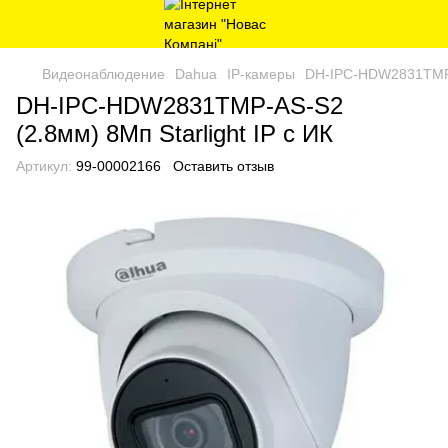
Видеонаблюдение
Dahua
IP-камеры
DH-IPC-HDW2831TMP-A
DH-IPC-HDW2831TMP-AS-S2
(2.8мм) 8Мп Starlight IP с ИК
Артикул:
99-00002166
Оставить отзыв