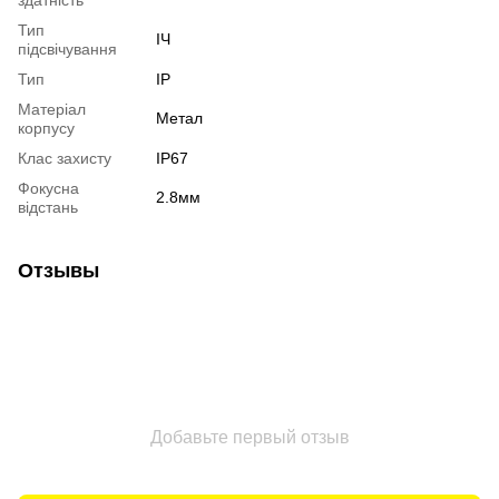
Тип
ІЧ
підсвічування
Тип
IP
Матеріал
Метал
корпусу
Клас захисту
IP67
Фокусна
2.8мм
відстань
Отзывы
Добавьте первый отзыв