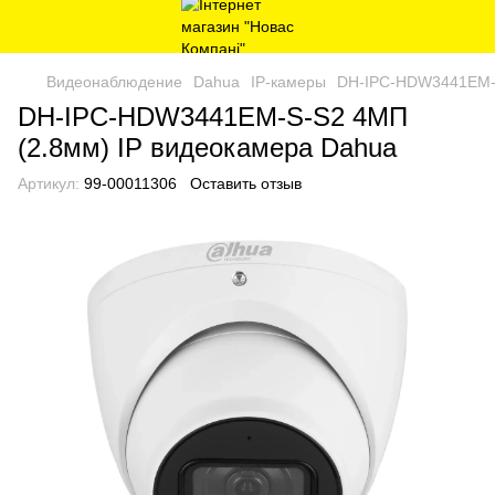
Видеонаблюдение
Dahua
IP-камеры
DH-IPC-HDW3441EM-S
DH-IPC-HDW3441EM-S-S2 4МП
(2.8мм) IP видеокамера Dahua
Артикул:
99-00011306
Оставить отзыв