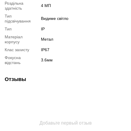
Роздільна
4 МП
здатність
Тип
Видиме світло
підсвічування
Тип
IP
Матеріал
Метал
корпусу
Клас захисту
IP67
Фокусна
3.6мм
відстань
Отзывы
Добавьте первый отзыв