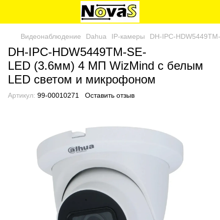
Видеонаблюдение
Dahua
IP-камеры
DH-IPC-HDW5449TM-S
DH-IPC-HDW5449TM-SE-
LED (3.6мм) 4 МП WizMind с белым
LED светом и микрофоном
Артикул:
99-00010271
Оставить отзыв