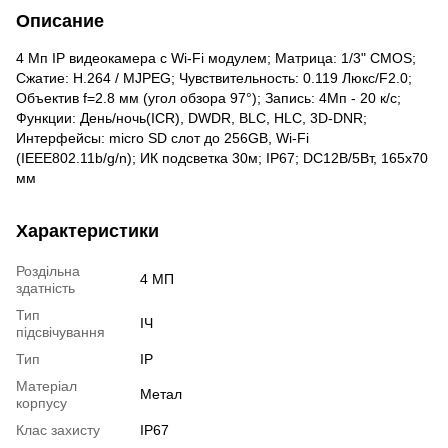
Описание
4 Мп IP видеокамера с Wi-Fi модулем; Матрица: 1/3" CMOS;
Сжатие: H.264 / MJPEG; Чувствительность: 0.119 Люкс/F2.0;
Объектив f=2.8 мм (угол обзора 97°); Запись: 4Мп - 20 к/с;
Функции: День/ночь(ICR), DWDR, BLC, HLC, 3D-DNR;
Интерфейсы: micro SD слот до 256GB, Wi-Fi
(IEEE802.11b/g/n); ИК подсветка 30м; IP67; DC12В/5Вт, 165х70
мм
Характеристики
Роздільна
4 МП
здатність
Тип
ІЧ
підсвічування
Тип
IP
Матеріал
Метал
корпусу
Клас захисту
IP67