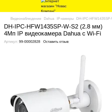
Видеонаблюдение
Dahua
IP-камеры
DH-IPC-HFW1435SP-W-
DH-IPC-HFW1435SP-W-S2 (2.8 мм)
4Mп IP видеокамера Dahua c Wi-Fi
Артикул:
99-00002828
Оставить отзыв