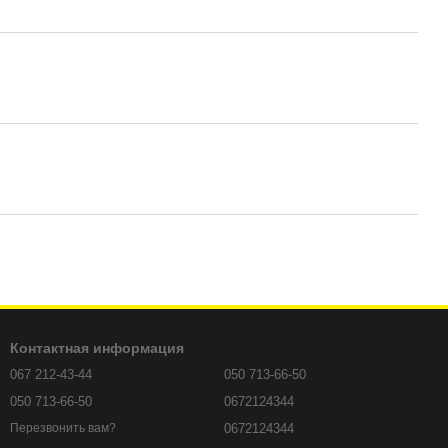
Контактная информация
067 212-43-44
050 713-66-50
050 713-66-50
0672124344
0672124344
Перезвонить вам?