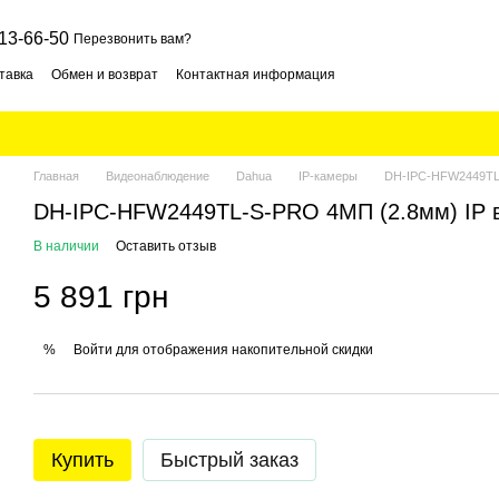
13-66-50
Перезвонить вам?
тавка
Обмен и возврат
Контактная информация
Главная
Видеонаблюдение
Dahua
IP-камеры
DH-IPC-HFW2449TL-
DH-IPC-HFW2449TL-S-PRO 4МП (2.8мм) IP 
В наличии
Оставить отзыв
5 891 грн
Войти
для отображения накопительной скидки
%
Купить
Быстрый заказ