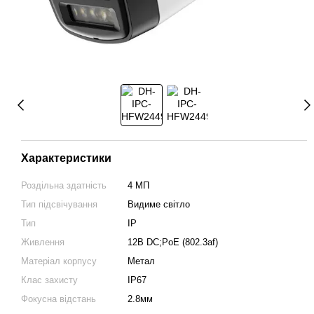
Характеристики
Роздільна здатність
4 МП
Тип підсвічування
Видиме світло
Тип
IP
Живлення
12В DС;PoE (802.3af)
Матеріал корпусу
Метал
Клас захисту
IP67
Фокусна відстань
2.8мм