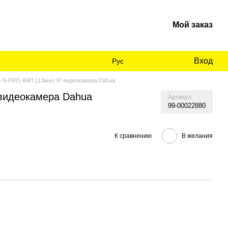
Мой заказ
Вход
Рус
S-PRO 4МП (2.8мм) IP видеокамера Dahua
видеокамера Dahua
Артикул
99-00022880
К сравнению
В желания