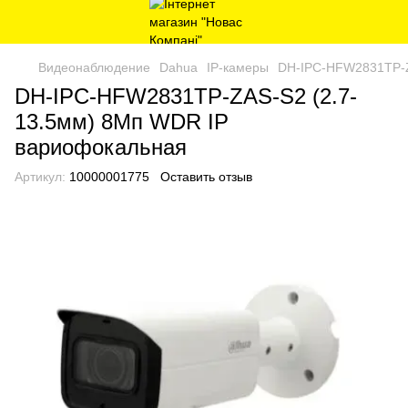
Видеонаблюдение
Dahua
IP-камеры
DH-IPC-HFW2831TP-Z
DH-IPC-HFW2831TP-ZAS-S2 (2.7-
13.5мм) 8Mп WDR IP
вариофокальная
Артикул:
10000001775
Оставить отзыв