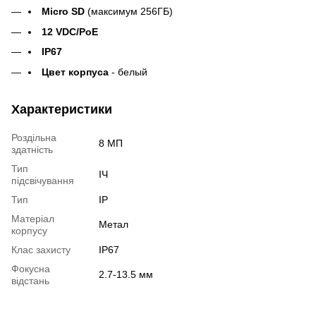
Micro SD
(максимум 256ГБ)
12 VDC/PoE
IP67
Цвет корпуса
- белый
Характеристики
Роздільна
8 МП
здатність
Тип
ІЧ
підсвічування
Тип
IP
Матеріал
Метал
корпусу
Клас захисту
IP67
Фокусна
2.7-13.5 мм
відстань