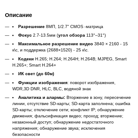
Описание
Разрешение
8МП, 1/2.7" CMOS -матрица
Фокус
2.7-13.5мм (
угол обзора
113°–31°)
Максимальное разрешение видео
3840 × 2160 - 15
к\с, и поддержка (2688×1520) - 25 к\с.
Кодеки
H.265; H.264; H.264H; H.264B; MJPEG, Smart
H.265+; Smart H.264+
ИК свет (до 60м)
Функции изображения
: поворот изображения,
WDR,3D DNR, HLC, BLC, водяной знак
Аналитика и алармы:
Вторжение в зону, пересечение
линии, отсутствие SD-карты; SD-карта заполнена; ошибка
SD-карты; отключение сети; конфликт IP; обнаружение
движения; фальсификация видео; проход; вторжение;
незаконный доступ; обнаружение недостаточного
напряжения; обнаружение звука; исключения
безопасности