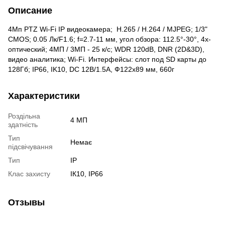
Описание
4Мп PTZ Wi-Fi IP видеокамера; Н.265 / H.264 / MJPEG; 1/3"
CMOS; 0.05 Лк/F1.6; f=2.7-11 мм, угол обзора: 112.5°-30°, 4x-
оптический; 4МП / 3МП - 25 к/с; WDR 120dB, DNR (2D&3D),
видео аналитика; Wi-Fi. Интерфейсы: слот под SD карты до
128Гб; IP66, IK10, DC 12В/1.5А, Ф122x89 мм, 660г
Характеристики
Роздільна
4 МП
здатність
Тип
Немає
підсвічування
Тип
IP
Клас захисту
ІК10, IP66
Отзывы