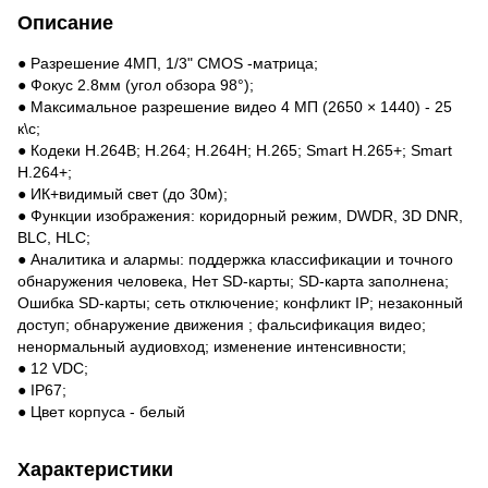
Описание
● Разрешение 4МП, 1/3" CMOS -матрица;
● Фокус 2.8мм (угол обзора 98°);
● Максимальное разрешение видео 4 МП (2650 × 1440) - 25
к\с;
● Кодеки H.264B; H.264; H.264H; H.265; Smart H.265+; Smart
H.264+;
● ИК+видимый свет (до 30м);
● Функции изображения: коридорный режим, DWDR, 3D DNR,
BLC, HLC;
● Аналитика и алармы: поддержка классификации и точного
обнаружения человека, Нет SD-карты; SD-карта заполнена;
Ошибка SD-карты; сеть отключение; конфликт IP; незаконный
доступ; обнаружение движения ; фальсификация видео;
ненормальный аудиовход; изменение интенсивности;
● 12 VDC;
● IP67;
● Цвет корпуса - белый
Характеристики