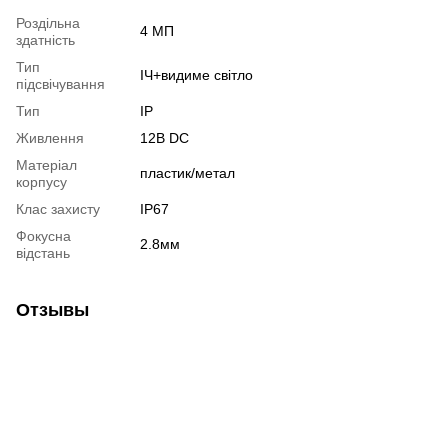
Роздільна
4 МП
здатність
Тип
ІЧ+видиме світло
підсвічування
Тип
IP
Живлення
12В DС
Матеріал
пластик/метал
корпусу
Клас захисту
IP67
Фокусна
2.8мм
відстань
Отзывы