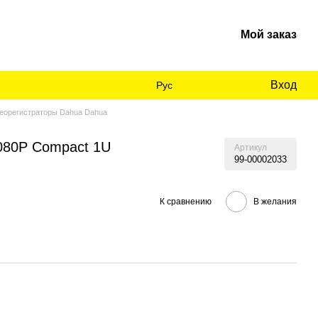
Мой заказ
Вход
Рус
еорегистраторы Dahua Dahua
080P Compact 1U
Артикул
99-00002033
К сравнению
В желания