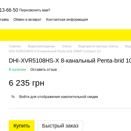
13-66-50
Перезвонить вам?
тавка
Обмен и возврат
Контактная информация
Главная
Видеонаблюдение
Dahua
Видеорегистраторы Dahua
Вид
DHI-XVR5108HS-X 8-канальный Penta-brid 1080P Compact 1U
DHI-XVR5108HS-X 8-канальный Penta-brid 1
В наличии
Оставить отзыв
6 235 грн
Войти
для отображения накопительной скидки
%
Купить
Быстрый заказ