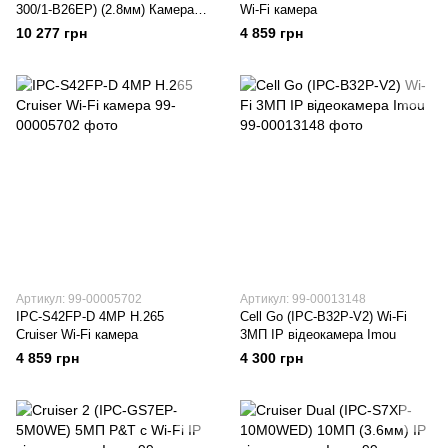
300/1-B26EP) (2.8мм) Камера з
Wi-Fi камера
базовою станцією
10 277 грн
4 859 грн
Артикул: 99-00005702
Артикул: 99-00013148
IPC-S42FP-D 4MP H.265
Cell Go (IPC-B32P-V2) Wi-Fi
Cruiser Wi-Fi камера
3МП IP відеокамера Imou
4 859 грн
4 300 грн