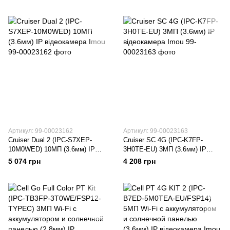
відеокамера Imou
Артикул: 99-00023162
Артикул: 99-00023163
Cruiser Dual 2 (IPC-S7XEP-
Cruiser SC 4G (IPC-K7FP-
10M0WED) 10МП (3.6мм) IP
3H0TE-EU) 3МП (3.6мм) IP
відеокамера Imou
відеокамера Imou
5 074 грн
4 208 грн