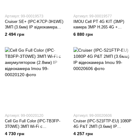
Артикул: 99-00019573
Артикул: 99-00019577
Cruiser SE+ (IPC-K7CP-3H1WE)
IMOU Cell PT 4G KIT (3MP)
3МП (3.6мм) IP відеокамера
камера 3MP H.265 4G +
Imou
солнечная панель Комплект
2 494 грн
6 880 грн
Артикул: 99-00020120
Артикул: 99-00020606
Cell Go Full Color (IPC-TB3FP-
Cruiser (IPC-S21FTP-EU) 1080P
3T0WE) 3МП Wi-Fi с
4G P&T 2МП (3.6мм) IP
аккумулятором (2.8мм) IP
відеокамера Imou
4 730 грн
4 257 грн