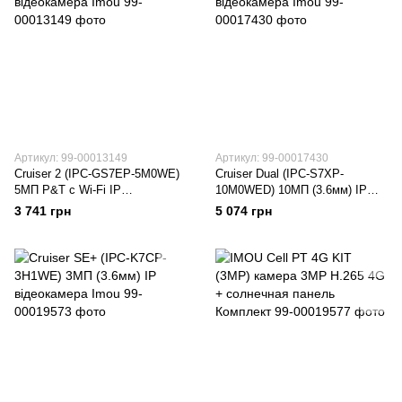
Артикул: 99-00013149
Артикул: 99-00017430
Cruiser 2 (IPC-GS7EP-5M0WE)
Cruiser Dual (IPC-S7XP-
5МП P&T с Wi-Fi IP
10M0WED) 10МП (3.6мм) IP
відеокамера Imou
відеокамера Imou
3 741 грн
5 074 грн