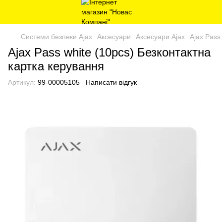
Системи безпеки Ajax
Аксесуари
Аксесуари Ajax
Ajax Pass
Ajax Pass white (10pcs) Безконтактна
картка керування
Артикул:
99-00005105
Написати відгук