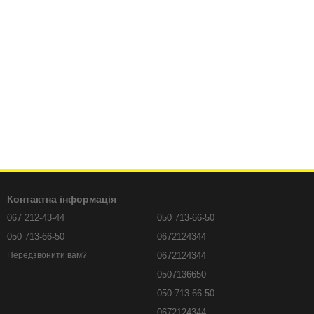
Контактна інформація
067 212-43-44
050 713-66-50
050 713-66-50
0672124344
0672124344
Передзвонити вам?
0507136650
050 713-66-50
0672124344