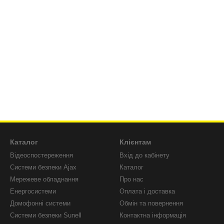
Каталог
Клієнтам
Відеоспостереження
Вхід до кабінету
Системи безпеки Ajax
Каталог
Мережеве обладнання
Про нас
Енергосистеми
Оплата і доставка
Домофонні системи
Обмін та повернення
Системи безпеки Sunell
Контактна інформація