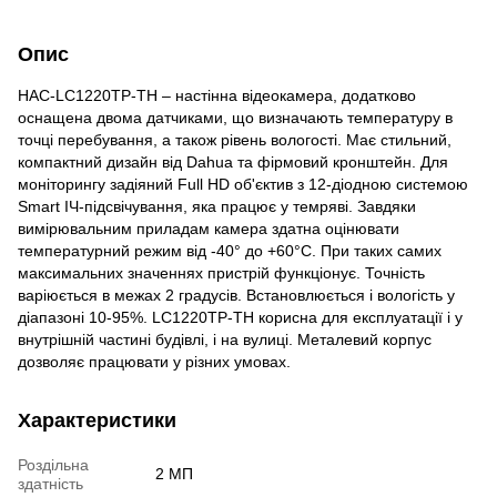
Опис
HAC-LC1220TP-TH – настінна відеокамера, додатково
оснащена двома датчиками, що визначають температуру в
точці перебування, а також рівень вологості. Має стильний,
компактний дизайн від Dahua та фірмовий кронштейн. Для
моніторингу задіяний Full HD об'єктив з 12-діодною системою
Smart ІЧ-підсвічування, яка працює у темряві. Завдяки
вимірювальним приладам камера здатна оцінювати
температурний режим від -40° до +60°C. При таких самих
максимальних значеннях пристрій функціонує. Точність
варіюється в межах 2 градусів. Встановлюється і вологість у
діапазоні 10-95%. LC1220TP-TH корисна для експлуатації і у
внутрішній частині будівлі, і на вулиці. Металевий корпус
дозволяє працювати у різних умовах.
Характеристики
Роздільна
2 МП
здатність