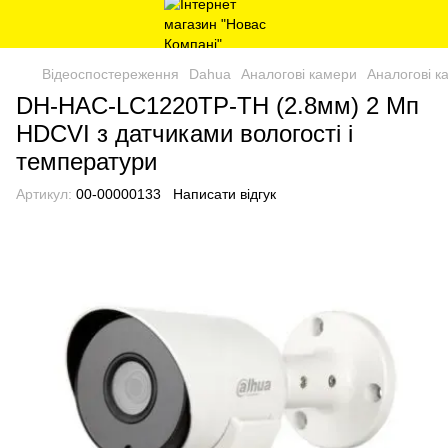
Відеоспостереження
Dahua
Аналогові камери
Аналогові к
DH-HAC-LC1220TP-TH (2.8мм) 2 Мп
HDCVI з датчиками вологості і
температури
Артикул:
00-00000133
Написати відгук