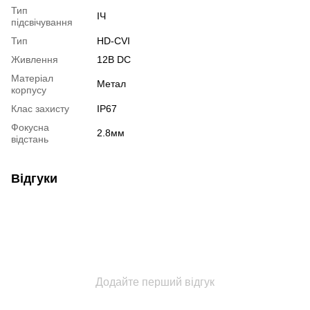
Тип
ІЧ
підсвічування
Тип
HD-CVI
Живлення
12В DС
Матеріал
Метал
корпусу
Клас захисту
IP67
Фокусна
2.8мм
відстань
Відгуки
Додайте перший відгук