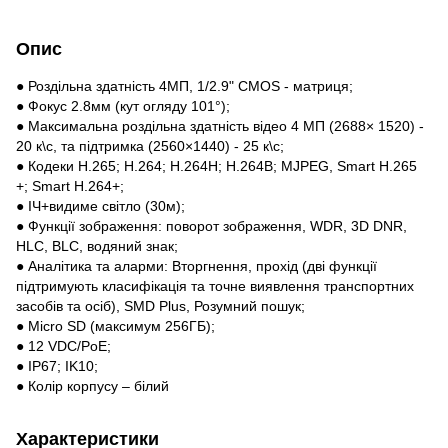
Опис
● Роздільна здатність 4МП, 1/2.9" CMOS - матриця;
● Фокус 2.8мм (кут огляду 101°);
● Максимальна роздільна здатність відео 4 МП (2688× 1520) -
20 к\с, та підтримка (2560×1440) - 25 к\с;
● Кодеки H.265; H.264; H.264H; H.264B; MJPEG, Smart H.265
+; Smart H.264+;
● ІЧ+видиме світло (30м);
● Функції зображення: поворот зображення, WDR, 3D DNR,
HLC, BLC, водяний знак;
● Аналітика та аларми: Вторгнення, прохід (дві функції
підтримують класифікація та точне виявлення транспортних
засобів та осіб), SMD Plus, Розумний пошук;
● Micro SD (максимум 256ГБ);
● 12 VDC/PoE;
● IP67; IK10;
● Колір корпусу – білий
Характеристики