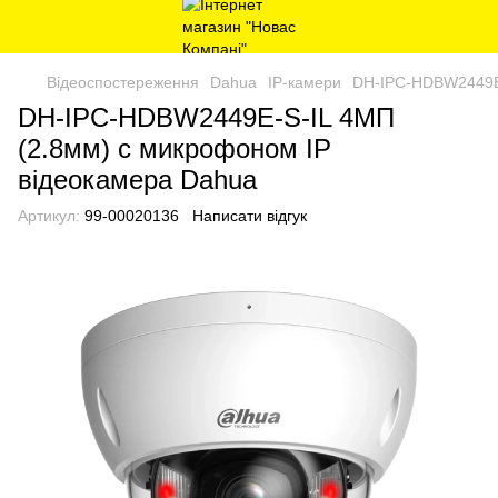
Відеоспостереження
Dahua
IP-камери
DH-IPC-HDBW2449E-
DH-IPC-HDBW2449E-S-IL 4МП
(2.8мм) с микрофоном IP
відеокамера Dahua
Артикул:
99-00020136
Написати відгук