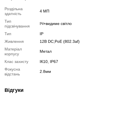
Роздільна
4 МП
здатність
Тип
ІЧ+видиме світло
підсвічування
Тип
IP
Живлення
12В DС;PoE (802.3af)
Матеріал
Метал
корпусу
Клас захисту
ІК10, IP67
Фокусна
2.8мм
відстань
Відгуки