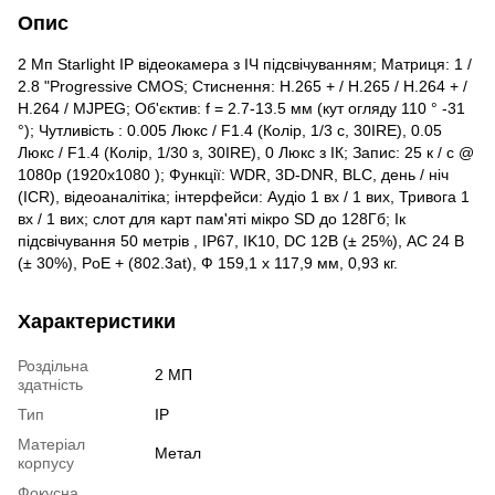
Опис
2 Mп Starlight IP відеокамера з ІЧ підсвічуванням; Матриця: 1 /
2.8 "Progressive CMOS; Стиснення: H.265 + / H.265 / H.264 + /
H.264 / MJPEG; Об'єктив: f = 2.7-13.5 мм (кут огляду 110 ° -31
°); Чутливість : 0.005 Люкс / F1.4 (Колір, 1/3 с, 30IRE), 0.05
Люкс / F1.4 (Колір, 1/30 з, 30IRE), 0 Люкс з ІК; Запис: 25 к / с @
1080p (1920x1080 ); Функції: WDR, 3D-DNR, BLC, день / ніч
(ICR), відеоаналітіка; інтерфейси: Аудіо 1 вх / 1 вих, Тривога 1
вх / 1 вих; слот для карт пам'яті мікро SD до 128Гб; Ік
підсвічування 50 метрів , IP67, IK10, DC 12В (± 25%), AC 24 B
(± 30%), PoE + (802.3at), Ф 159,1 х 117,9 мм, 0,93 кг.
Характеристики
Роздільна
2 МП
здатність
Тип
IP
Матеріал
Метал
корпусу
Фокусна