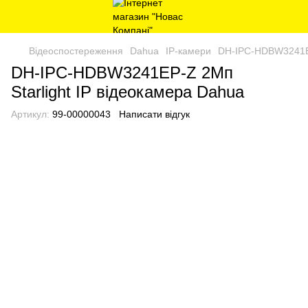
Відеоспостереження
Dahua
IP-камери
DH-IPC-HDBW3241EP
DH-IPC-HDBW3241EP-Z 2Mп
Starlight IP відеокамера Dahua
Артикул:
99-00000043
Написати відгук