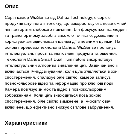
Опис
Серія камер WizSense від Dahua Technology, є серією
продуктів штучного інтелекту, що використовують незалежний
чіп і алгоритм глибокого навчання. Він фокусується на людині
та транспортному засобі з високою точністю, дозволяючи
користувачам здійснювати швидкі дії з певними цілями. На
основі передових технологій Dahua, WizSense пропонує
інтелектуальні, прості та інклюзивні продукти та рішення.
Технологія Dahua Smart Dual Illuminators використовує
інтелектуальний алгоритм виявлення цілі. Зазвичай вночі
включається ІЧ-підсвічування; коли ціль з'являється в зоні
спостереження, спалахує біле світло, камера записує
повнокольорове відео та інформацію про ключові події.
Камера пов'язує знімок та відео з повнокольоровим
зображенням. Коли ціль знаходиться поза зоною
спостереження, біле світло вимкнене, а ІЧ-освітлювач
включене, що ефективно знижує світлове забруднення.
Характеристики