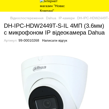
Відеоспостереження
Dahua
IP-камери
DH-IPC-HDW2449T-S
DH-IPC-HDW2449T-S-IL 4МП (3.6мм)
с микрофоном IP відеокамера Dahua
Артикул:
99-00010268
Написати відгук