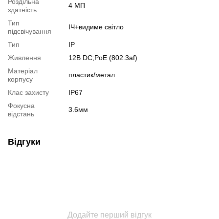
Роздільна
4 МП
здатність
Тип
ІЧ+видиме світло
підсвічування
Тип
IP
Живлення
12В DС;PoE (802.3af)
Матеріал
пластик/метал
корпусу
Клас захисту
IP67
Фокусна
3.6мм
відстань
Відгуки
Додайте перший відгук