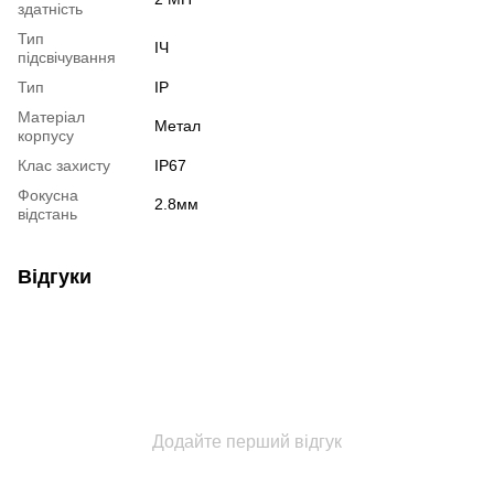
здатність
Тип
ІЧ
підсвічування
Тип
IP
Матеріал
Метал
корпусу
Клас захисту
IP67
Фокусна
2.8мм
відстань
Відгуки
Додайте перший відгук