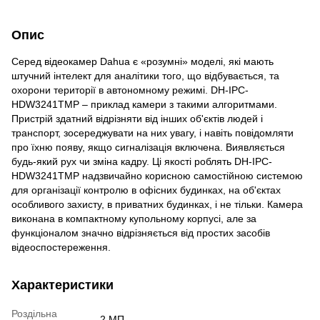
Опис
Серед відеокамер Dahua є «розумні» моделі, які мають
штучний інтелект для аналітики того, що відбувається, та
охорони території в автономному режимі. DH-IPC-
HDW3241TMP – приклад камери з такими алгоритмами.
Пристрій здатний відрізняти від інших об'єктів людей і
транспорт, зосереджувати на них увагу, і навіть повідомляти
про їхню появу, якщо сигналізація включена. Виявляється
будь-який рух чи зміна кадру. Ці якості роблять DH-IPC-
HDW3241TMP надзвичайно корисною самостійною системою
для організації контролю в офісних будинках, на об'єктах
особливого захисту, в приватних будинках, і не тільки. Камера
виконана в компактному купольному корпусі, але за
функціоналом значно відрізняється від простих засобів
відеоспостереження.
Характеристики
Роздільна
2 МП