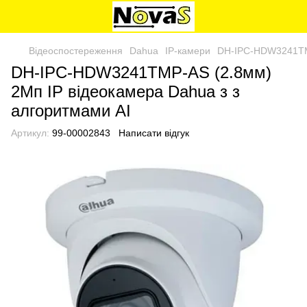
Відеоспостереження
Dahua
IP-камери
DH-IPC-HDW3241TMP
DH-IPC-HDW3241TMP-AS (2.8мм)
2Мп IP відеокамера Dahua з з
алгоритмами AI
Артикул:
99-00002843
Написати відгук