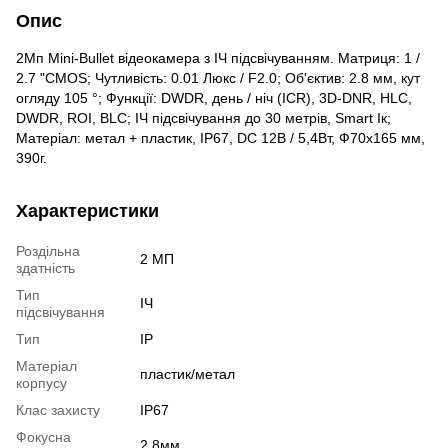
Опис
2Мп Mini-Bullet відеокамера з ІЧ підсвічуванням. Матриця: 1 /
2.7 "CMOS; Чутливість: 0.01 Люкс / F2.0; Об'єктив: 2.8 мм, кут
огляду 105 °; Функції: DWDR, день / ніч (ICR), 3D-DNR, HLC,
DWDR, ROI, BLC; ІЧ підсвічування до 30 метрів, Smart Ік;
Матеріал: метал + пластик, IP67, DC 12В / 5,4Вт, Ф70х165 мм,
390г.
Характеристики
Роздільна
2 МП
здатність
Тип
ІЧ
підсвічування
Тип
IP
Матеріал
пластик/метал
корпусу
Клас захисту
IP67
Фокусна
2.8мм