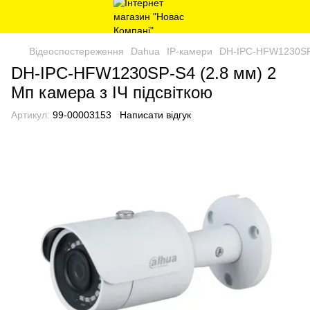
Відеоспостереження
Dahua
IP-камери
DH-IPC-HFW1230SP-S
DH-IPC-HFW1230SP-S4 (2.8 мм) 2
Мп камера з ІЧ підсвіткою
Артикул:
99-00003153
Написати відгук