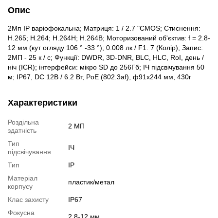
Опис
2Мп IP варіофокальна; Матриця: 1 / 2.7 "CMOS; Стиснення:
H.265; H.264; H.264H; H.264B; Моторизований об'єктив: f = 2.8-
12 мм (кут огляду 106 ° -33 °); 0.008 лк / F1. 7 (Колір); Запис:
2МП - 25 к / с; Функції: DWDR, 3D-DNR, BLC, HLC, RoI, день /
ніч (ICR); інтерфейси: мікро SD до 256Гб; ІЧ підсвічування 50
м; IP67, DC 12В / 6.2 Вт, PoE (802.3af), ф91x244 мм, 430г
Характеристики
Роздільна
2 МП
здатність
Тип
ІЧ
підсвічування
Тип
IP
Матеріал
пластик/метал
корпусу
Клас захисту
IP67
Фокусна
2.8-12 мм