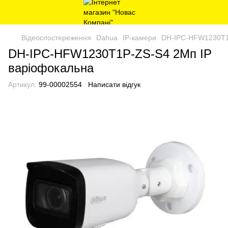
Відеоспостереження
Dahua
IP-камери
DH-IPC-HFW1230T1
DH-IPC-HFW1230T1P-ZS-S4 2Мп IP
варіофокальна
Артикул:
99-00002554
Написати відгук