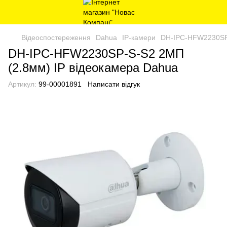
Відеоспостереження
Dahua
IP-камери
DH-IPC-HFW2230SP-
DH-IPC-HFW2230SP-S-S2 2МП
(2.8мм) IP відеокамера Dahua
Артикул:
99-00001891
Написати відгук