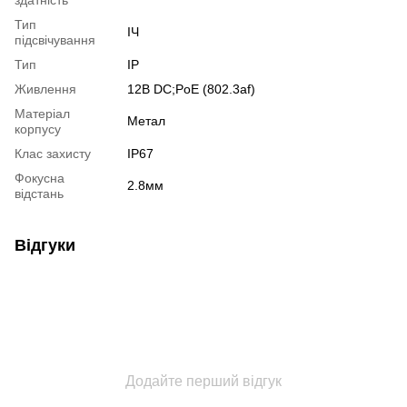
Тип
ІЧ
підсвічування
Тип
IP
Живлення
12В DС;PoE (802.3af)
Матеріал
Метал
корпусу
Клас захисту
IP67
Фокусна
2.8мм
відстань
Відгуки
Додайте перший відгук