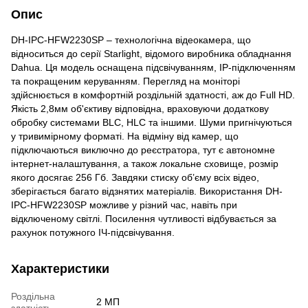
Опис
DH-IPC-HFW2230SP – технологічна відеокамера, що
відноситься до серії Starlight, відомого виробника обладнання
Dahua. Ця модель оснащена підсвічуванням, IP-підключенням
та покращеним керуванням. Перегляд на моніторі
здійснюється в комфортній роздільній здатності, аж до Full HD.
Якість 2,8мм об'єктиву відповідна, враховуючи додаткову
обробку системами BLC, HLC та іншими. Шуми пригнічуються
у тривимірному форматі. На відміну від камер, що
підключаються виключно до реєстратора, тут є автономне
інтернет-налаштування, а також локальне сховище, розмір
якого досягає 256 Гб. Завдяки стиску об’єму всіх відео,
зберігається багато відзнятих матеріалів. Використання DH-
IPC-HFW2230SP можливе у різний час, навіть при
відключеному світлі. Посилення чутливості відбувається за
рахунок потужного ІЧ-підсвічування.
Характеристики
Роздільна
2 МП
здатність