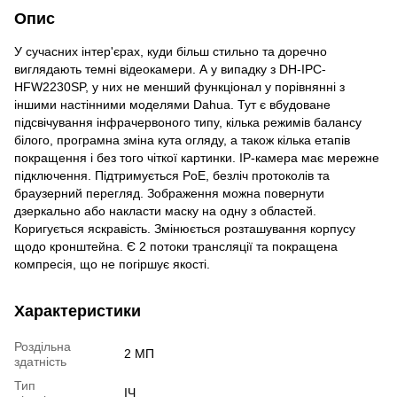
Опис
У сучасних інтер'єрах, куди більш стильно та доречно
виглядають темні відеокамери. А у випадку з DH-IPC-
HFW2230SP, у них не менший функціонал у порівнянні з
іншими настінними моделями Dahua. Тут є вбудоване
підсвічування інфрачервоного типу, кілька режимів балансу
білого, програмна зміна кута огляду, а також кілька етапів
покращення і без того чіткої картинки. IP-камера має мережне
підключення. Підтримується PoE, безліч протоколів та
браузерний перегляд. Зображення можна повернути
дзеркально або накласти маску на одну з областей.
Коригується яскравість. Змінюється розташування корпусу
щодо кронштейна. Є 2 потоки трансляції та покращена
компресія, що не погіршує якості.
Характеристики
Роздільна
2 МП
здатність
Тип
ІЧ