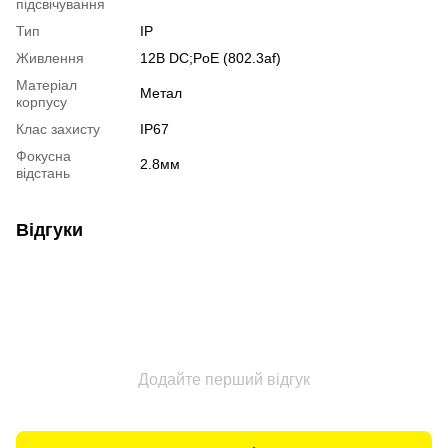
підсвічування
Тип
IP
Живлення
12В DС;PoE (802.3af)
Матеріал
Метал
корпусу
Клас захисту
IP67
Фокусна
2.8мм
відстань
Відгуки
Додайте перший відгук