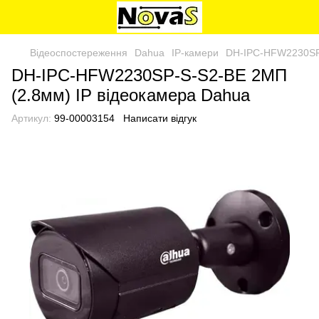
Відеоспостереження
Dahua
IP-камери
DH-IPC-HFW2230SP-
DH-IPC-HFW2230SP-S-S2-BE 2МП
(2.8мм) IP відеокамера Dahua
Артикул:
99-00003154
Написати відгук