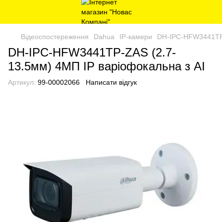
Відеоспостереження
Dahua
IP-камери
DH-IPC-HFW3441TP-
DH-IPC-HFW3441TP-ZAS (2.7-
13.5мм) 4МП IP варіофокальна з AI
Артикул:
99-00002066
Написати відгук