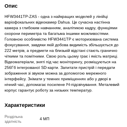
Опис
HFW3441TP-ZAS - одна з найкращих моделей у лінійці
варіофокальних відеокамер Dahua. Це сучасна настінна
камера з глибоким навчанням, аналітикою кадру, функціями
охорони периметра та багатьма іншими можливостями.
Головною особливістю HFW3441TP є моторизована система
фокусування, завдяки якій добова видимість збільшується до
222 метрів, а предмети на близькій відстані стають гранично
чіткими та помітними. Свою роль цьому грає і якість матриці.
Відеоматеріали, зняті під час моніторингу, розміщуються на
256Гб інтегрованої SD-карти. Запитати пристрій і передати
зображення зі звуком можна за допомогою мережного
інтерфейсу. Знімати у темних приміщеннях або у дворі в
нічний час, допомагає посилене ІЧ-підсвічування. Металевий
корпус гарантує роботу за низьких температур.
Характеристики
Роздільна
4 МП
здатність