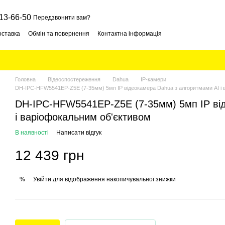
13-66-50
Передзвонити вам?
оставка
Обмін та повернення
Контактна інформація
Головна
Відеоспостереження
Dahua
IP-камери
DH-IPC-HFW5541EP-Z5E (7-35мм) 5мп IP відеокамера Dahua з алгоритмами AI і 
DH-IPC-HFW5541EP-Z5E (7-35мм) 5мп IP ві
і варіофокальним об'єктивом
В наявності
Написати відгук
12 439 грн
Увійти
для відображення накопичувальної знижки
%