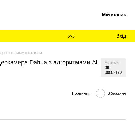
Мій кошик
Вхід
Укр
варіофокальним об'єктивом
деокамера Dahua з алгоритмами AI
Артикул
99-
00002170
Порівняти
В бажання