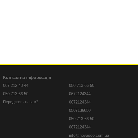
Контактна інформація
067 212-43-44
050 713-66-50
050 713-66-50
0672124344
0672124344
Передзвонити вам?
0507136650
050 713-66-50
0672124344
info@novasco.com.ua