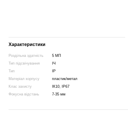
Характеристики
Роздільна здатність
5 МП
Тип підсвічування
ІЧ
Тип
IP
Матеріал корпусу
пластик/метал
Клас захисту
ІК10, IP67
Фокусна відстань
7-35 мм