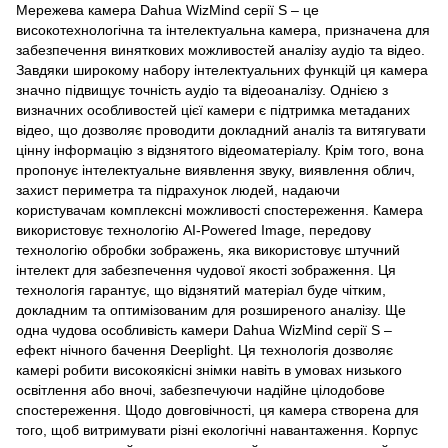
Мережева камера Dahua WizMind серії S – це
високотехнологічна та інтелектуальна камера, призначена для
забезпечення виняткових можливостей аналізу аудіо та відео.
Завдяки широкому набору інтелектуальних функцій ця камера
значно підвищує точність аудіо та відеоаналізу. Однією з
визначних особливостей цієї камери є підтримка метаданих
відео, що дозволяє проводити докладний аналіз та витягувати
цінну інформацію з відзнятого відеоматеріалу. Крім того, вона
пропонує інтелектуальне виявлення звуку, виявлення облич,
захист периметра та підрахунок людей, надаючи
користувачам комплексні можливості спостереження. Камера
використовує технологію AI-Powered Image, передову
технологію обробки зображень, яка використовує штучний
інтелект для забезпечення чудової якості зображення. Ця
технологія гарантує, що відзнятий матеріал буде чітким,
докладним та оптимізованим для розширеного аналізу. Ще
одна чудова особливість камери Dahua WizMind серії S –
ефект нічного бачення Deeplight. Ця технологія дозволяє
камері робити високоякісні знімки навіть в умовах низького
освітлення або вночі, забезпечуючи надійне цілодобове
спостереження. Щодо довговічності, ця камера створена для
того, щоб витримувати різні екологічні навантаження. Корпус