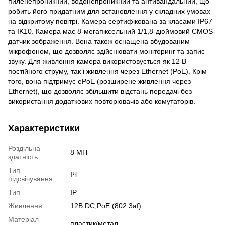
пиленепроникний, водонепроникний та антивандальний, що
робить його придатним для встановлення у складних умовах
на відкритому повітрі. Камера сертифікована за класами IP67
та IK10. Камера має 8-мегапіксельний 1/1,8-дюймовий CMOS-
датчик зображення. Вона також оснащена вбудованим
мікрофоном, що дозволяє здійснювати моніторинг та запис
звуку. Для живлення камера використовується як 12 В
постійного струму, так і живлення через Ethernet (PoE). Крім
того, вона підтримує ePoE (розширене живлення через
Ethernet), що дозволяє збільшити відстань передачі без
використання додаткових повторювачів або комутаторів.
Характеристики
Роздільна
8 МП
здатність
Тип
ІЧ
підсвічування
Тип
IP
Живлення
12В DС;PoE (802.3af)
Матеріал
пластик/метал