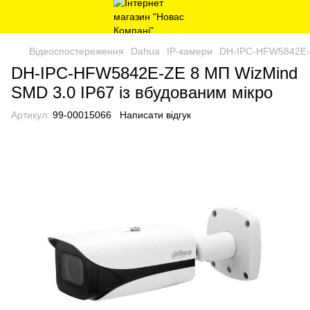
Відеоспостереження
Dahua
IP-камери
DH-IPC-HFW5842E-Z
DH-IPC-HFW5842E-ZE 8 МП WizMind
SMD 3.0 IP67 із вбудованим мікро
Артикул:
99-00015066
Написати відгук