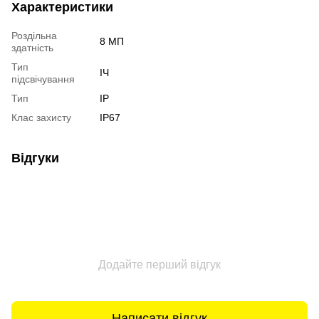
Характеристики
Роздільна
8 МП
здатність
Тип
ІЧ
підсвічування
Тип
IP
Клас захисту
IP67
Відгуки
Додайте перший відгук
Написати відгук