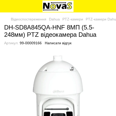
Відеоспостереження
Dahua
PTZ-камери
PTZ-камери Dah
DH-SD8A845QA-HNF 8МП (5.5-
248мм) PTZ відеокамера Dahua
Артикул:
99-00009166
Написати відгук