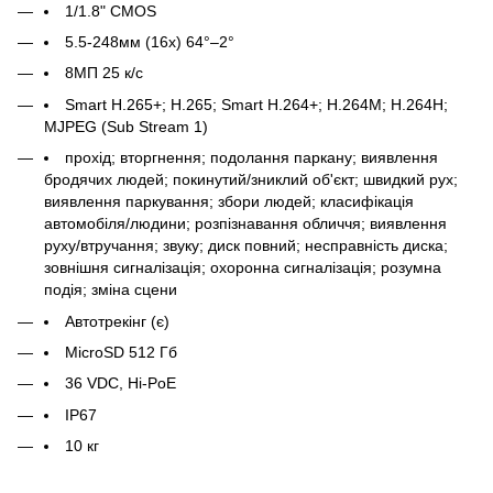
1/1.8" CMOS
5.5-248мм (16х) 64°–2°
8МП 25 к/с
Smart H.265+; H.265; Smart H.264+; H.264M; H.264H;
MJPEG (Sub Stream 1)
прохід; вторгнення; подолання паркану; виявлення
бродячих людей; покинутий/зниклий об'єкт; швидкий рух;
виявлення паркування; збори людей; класифікація
автомобіля/людини; розпізнавання обличчя; виявлення
руху/втручання; звуку; диск повний; несправність диска;
зовнішня сигналізація; охоронна сигналізація; розумна
подія; зміна сцени
Автотрекінг (є)
MicroSD 512 Гб
36 VDC, Hi-PoE
IP67
10 кг