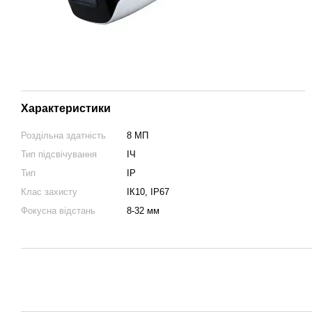
Характеристики
Роздільна здатність
8 МП
Тип підсвічування
ІЧ
Тип
IP
Клас захисту
ІК10, IP67
Фокусна відстань
8-32 мм