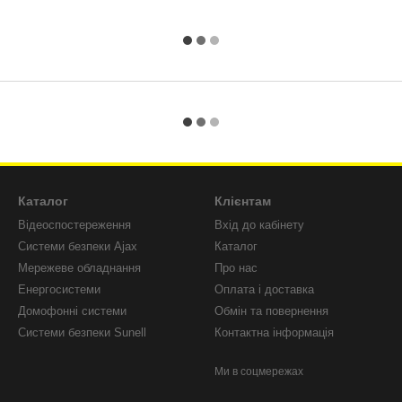
Каталог
Клієнтам
Відеоспостереження
Вхід до кабінету
Системи безпеки Ajax
Каталог
Мережеве обладнання
Про нас
Енергосистеми
Оплата і доставка
Домофонні системи
Обмін та повернення
Системи безпеки Sunell
Контактна інформація
Ми в соцмережах