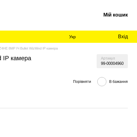
Мій кошик
Вхід
Укр
HE 8MP ІЧ Bullet WizMind IP камера
 IP камера
Артикул
99-00004960
Порівняти
В бажання