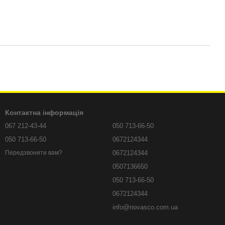
Контактна інформація
067 212-43-44
050 713-66-50
050 713-66-50
0672124344
0672124344
Передзвонити вам?
0507136650
050 713-66-50
0672124344
info@novasco.com.ua