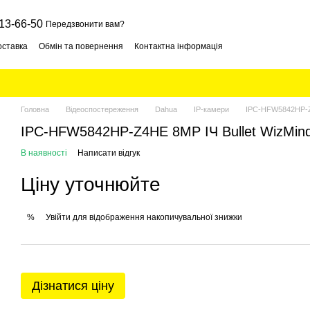
13-66-50
Передзвонити вам?
оставка
Обмін та повернення
Контактна інформація
Головна
Відеоспостереження
Dahua
IP-камери
IPC-HFW5842HP-Z4
IPC-HFW5842HP-Z4HE 8MP ІЧ Bullet WizMind
В наявності
Написати відгук
Ціну уточнюйте
Увійти
для відображення накопичувальної знижки
%
Дізнатися ціну