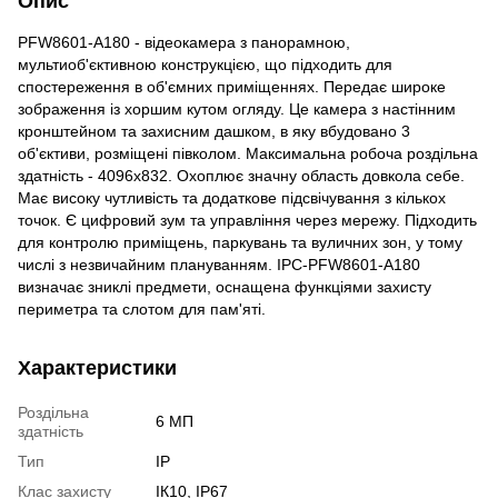
Опис
PFW8601-A180 - відеокамера з панорамною,
мультиоб'єктивною конструкцією, що підходить для
спостереження в об'ємних приміщеннях. Передає широке
зображення із хоршим кутом огляду. Це камера з настінним
кронштейном та захисним дашком, в яку вбудовано 3
об'єктиви, розміщені півколом. Максимальна робоча роздільна
здатність - 4096x832. Охоплює значну область довкола себе.
Має високу чутливість та додаткове підсвічування з кількох
точок. Є цифровий зум та управління через мережу. Підходить
для контролю приміщень, паркувань та вуличних зон, у тому
числі з незвичайним плануванням. IPC-PFW8601-A180
визначає зниклі предмети, оснащена функціями захисту
периметра та слотом для пам'яті.
Характеристики
Роздільна
6 МП
здатність
Тип
IP
Клас захисту
ІК10, IP67