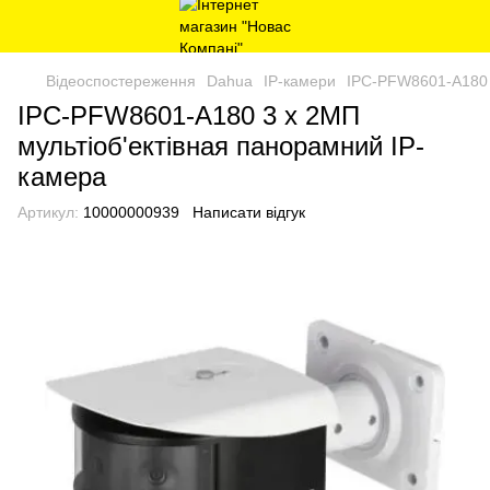
Відеоспостереження
Dahua
IP-камери
IPC-PFW8601-A180 
IPC-PFW8601-A180 3 x 2МП
мультіоб'ектівная панорамний IP-
камера
Артикул:
10000000939
Написати відгук