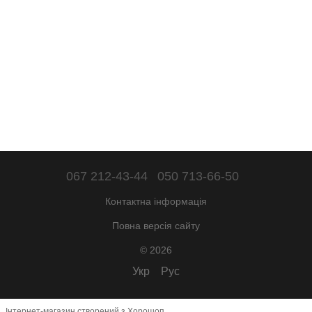
067 212-43-44
050 713-66-50
Контактна інформація
Повна версія сайту
© 2026
Укр
Рус
Інтернет-магазин створений з Хорошоп